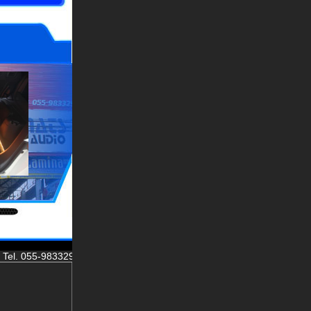
-983329,983345 Fax. 055-983330 Mobile. 062-6269545