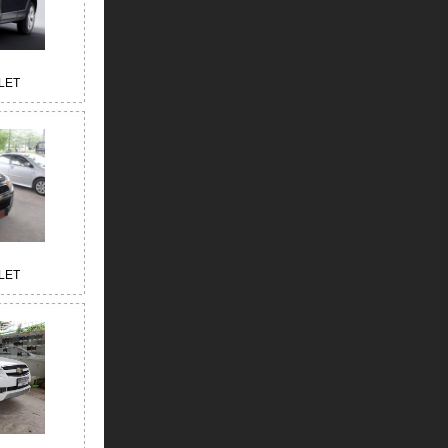
LET
LET