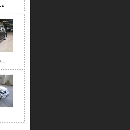
LET
LET