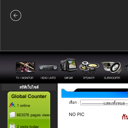
สถิติเว็บไซต์
เลือก :
NO PIC
ก